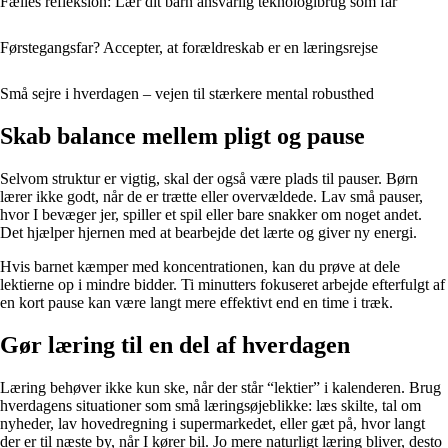
Fælles refleksion: Lær dit barn ansvarlig teknologibrug som far
Førstegangsfar? Accepter, at forældreskab er en læringsrejse
Små sejre i hverdagen – vejen til stærkere mental robusthed
Skab balance mellem pligt og pause
Selvom struktur er vigtig, skal der også være plads til pauser. Børn
lærer ikke godt, når de er trætte eller overvældede. Lav små pauser,
hvor I bevæger jer, spiller et spil eller bare snakker om noget andet.
Det hjælper hjernen med at bearbejde det lærte og giver ny energi.
Hvis barnet kæmper med koncentrationen, kan du prøve at dele
lektierne op i mindre bidder. Ti minutters fokuseret arbejde efterfulgt af
en kort pause kan være langt mere effektivt end en time i træk.
Gør læring til en del af hverdagen
Læring behøver ikke kun ske, når der står “lektier” i kalenderen. Brug
hverdagens situationer som små læringsøjeblikke: læs skilte, tal om
nyheder, lav hovedregning i supermarkedet, eller gæt på, hvor langt
der er til næste by, når I kører bil. Jo mere naturligt læring bliver, desto