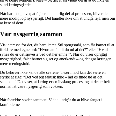
blive bedre gennem øvelse – og det er en vigtig del af at udvikle en
sund læringsglæde.
Når barnet oplever, at fejl er en naturlig del af processen, bliver det
mere modigt og nysgerrigt. Det handler ikke om at undgå fejl, men om
at lære af dem.
Vær nysgerrig sammen
Vis interesse for det, dit barn lærer. Stil spørgsmål, som får barnet til at
forklare med egne ord: “Hvordan fandt du ud af det?” eller “Hvad
synes du er det sjoveste ved det her emne?”. Når du viser oprigtig
nysgerrighed, føler barnet sig set og anerkendt – og det gør læringen
mere meningsfuld.
Du behøver ikke kende alle svarene. Tværtimod kan det være en
styrke at sige: “Det ved jeg faktisk ikke – lad os finde ud af det
sammen.” Det viser, at læring er en livslang proces, og at det er helt
normalt at være nysgerrig som voksen.
Når forældre støder sammen: Sådan undgår du at blive fanget i
konflikterne