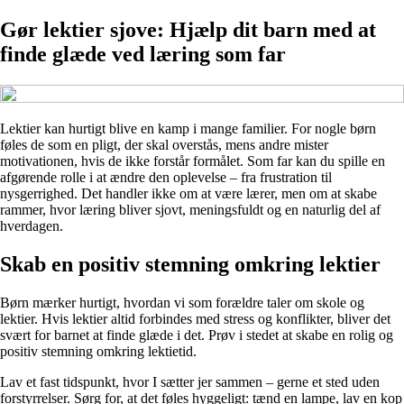
Gør lektier sjove: Hjælp dit barn med at
finde glæde ved læring som far
Lektier kan hurtigt blive en kamp i mange familier. For nogle børn
føles de som en pligt, der skal overstås, mens andre mister
motivationen, hvis de ikke forstår formålet. Som far kan du spille en
afgørende rolle i at ændre den oplevelse – fra frustration til
nysgerrighed. Det handler ikke om at være lærer, men om at skabe
rammer, hvor læring bliver sjovt, meningsfuldt og en naturlig del af
hverdagen.
Skab en positiv stemning omkring lektier
Børn mærker hurtigt, hvordan vi som forældre taler om skole og
lektier. Hvis lektier altid forbindes med stress og konflikter, bliver det
svært for barnet at finde glæde i det. Prøv i stedet at skabe en rolig og
positiv stemning omkring lektietid.
Lav et fast tidspunkt, hvor I sætter jer sammen – gerne et sted uden
forstyrrelser. Sørg for, at det føles hyggeligt: tænd en lampe, lav en kop