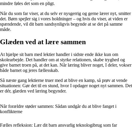
mindre føles det som en pligt.
Når du som far viser, at du selv er nysgerrig og gerne lærer nyt, smitter
det. Børn spejler sig i vores holdninger – og hvis du viser, at viden er
spændende, vil dit barn sandsynligvis begynde at se det på samme
måde.
Glæden ved at lære sammen
At hjælpe sit barn med lektier handler i sidste ende ikke kun om
skolearbejde. Det handler om at styrke relationen, skabe tryghed og
give barnet troen på, at det kan. Når læring bliver noget, I deler, vokser
både barnet og jeres fællesskab.
Så næste gang lektierne truer med at blive en kamp, så prøv at vende
situationen: Gør det til en stund, hvor I opdager noget nyt sammen. Det
er dér, glæden ved læring begynder.
Når forældre støder sammen: Sådan undgår du at blive fanget i
konflikterne
Fælles refleksion: Lær dit barn ansvarlig teknologibrug som far