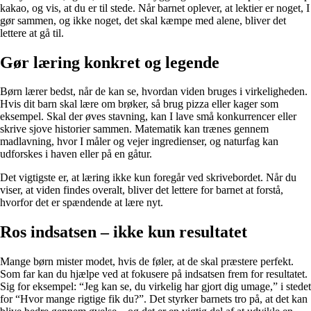
kakao, og vis, at du er til stede. Når barnet oplever, at lektier er noget, I
gør sammen, og ikke noget, det skal kæmpe med alene, bliver det
lettere at gå til.
Gør læring konkret og legende
Børn lærer bedst, når de kan se, hvordan viden bruges i virkeligheden.
Hvis dit barn skal lære om brøker, så brug pizza eller kager som
eksempel. Skal der øves stavning, kan I lave små konkurrencer eller
skrive sjove historier sammen. Matematik kan trænes gennem
madlavning, hvor I måler og vejer ingredienser, og naturfag kan
udforskes i haven eller på en gåtur.
Det vigtigste er, at læring ikke kun foregår ved skrivebordet. Når du
viser, at viden findes overalt, bliver det lettere for barnet at forstå,
hvorfor det er spændende at lære nyt.
Ros indsatsen – ikke kun resultatet
Mange børn mister modet, hvis de føler, at de skal præstere perfekt.
Som far kan du hjælpe ved at fokusere på indsatsen frem for resultatet.
Sig for eksempel: “Jeg kan se, du virkelig har gjort dig umage,” i stedet
for “Hvor mange rigtige fik du?”. Det styrker barnets tro på, at det kan